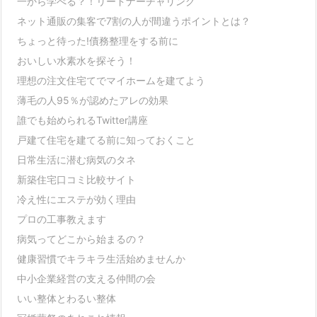
一から学べる？！リードナーチャリング
ネット通販の集客で7割の人が間違うポイントとは？
ちょっと待った!債務整理をする前に
おいしい水素水を探そう！
理想の注文住宅てでマイホームを建てよう
薄毛の人95％が認めたアレの効果
誰でも始められるTwitter講座
戸建て住宅を建てる前に知っておくこと
日常生活に潜む病気のタネ
新築住宅口コミ比較サイト
冷え性にエステが効く理由
プロの工事教えます
病気ってどこから始まるの？
健康習慣でキラキラ生活始めませんか
中小企業経営の支える仲間の会
いい整体とわるい整体