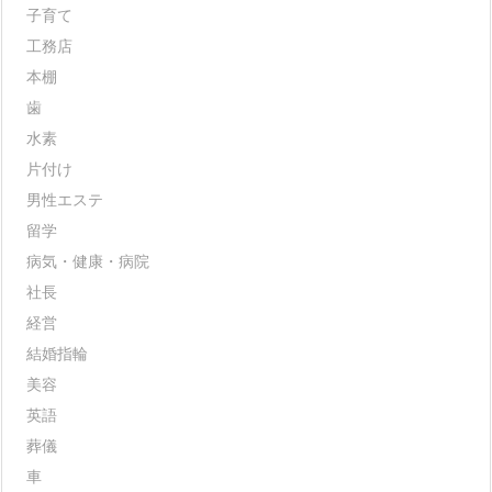
子育て
工務店
本棚
歯
水素
片付け
男性エステ
留学
病気・健康・病院
社長
経営
結婚指輪
美容
英語
葬儀
車