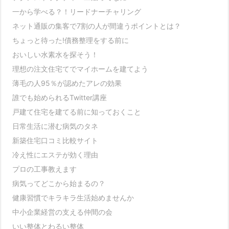
一から学べる？！リードナーチャリング
ネット通販の集客で7割の人が間違うポイントとは？
ちょっと待った!債務整理をする前に
おいしい水素水を探そう！
理想の注文住宅てでマイホームを建てよう
薄毛の人95％が認めたアレの効果
誰でも始められるTwitter講座
戸建て住宅を建てる前に知っておくこと
日常生活に潜む病気のタネ
新築住宅口コミ比較サイト
冷え性にエステが効く理由
プロの工事教えます
病気ってどこから始まるの？
健康習慣でキラキラ生活始めませんか
中小企業経営の支える仲間の会
いい整体とわるい整体