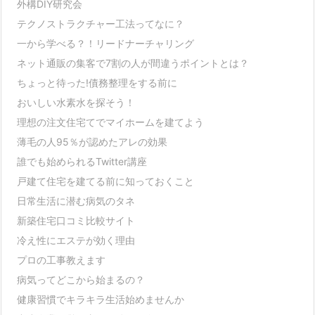
外構DIY研究会
テクノストラクチャー工法ってなに？
一から学べる？！リードナーチャリング
ネット通販の集客で7割の人が間違うポイントとは？
ちょっと待った!債務整理をする前に
おいしい水素水を探そう！
理想の注文住宅てでマイホームを建てよう
薄毛の人95％が認めたアレの効果
誰でも始められるTwitter講座
戸建て住宅を建てる前に知っておくこと
日常生活に潜む病気のタネ
新築住宅口コミ比較サイト
冷え性にエステが効く理由
プロの工事教えます
病気ってどこから始まるの？
健康習慣でキラキラ生活始めませんか