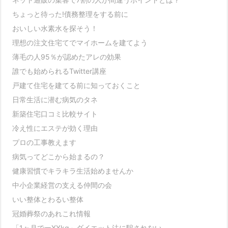
ちょっと待った!債務整理をする前に
おいしい水素水を探そう！
理想の注文住宅てでマイホームを建てよう
薄毛の人95％が認めたアレの効果
誰でも始められるTwitter講座
戸建て住宅を建てる前に知っておくこと
日常生活に潜む病気のタネ
新築住宅口コミ比較サイト
冷え性にエステが効く理由
プロの工事教えます
病気ってどこから始まるの？
健康習慣でキラキラ生活始めませんか
中小企業経営の支える仲間の会
いい整体とわるい整体
冠婚葬祭のあれこれ情報
「1ヶ月でーXXkg」ダイエット法に騙されない