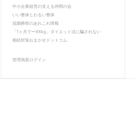
中小企業経営の支える仲間の会
いい整体とわるい整体
冠婚葬祭のあれこれ情報
「1ヶ月でーXXkg」ダイエット法に騙されない
相続対策おまかせドットコム
管理画面ログイン