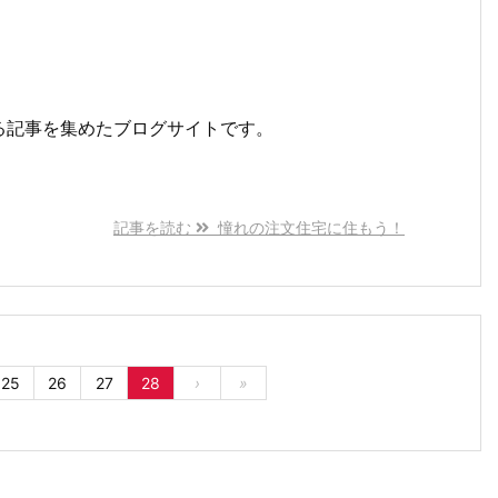
る記事を集めたブログサイトです。
記事を読む
憧れの注文住宅に住もう！
25
26
27
28
›
»