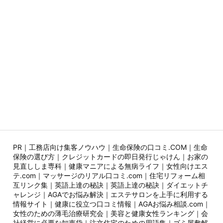
PR｜
工務店向け集客ノウハウ
｜
生命保険の口コミ.COM
｜
生命
保険の選び方
｜
クレジットカードの即日発行じゃけん
｜
お家の
見直ししま専科
｜
健康マニアによる無病ライフ
｜
女性向けエス
テ.com
｜
マッサージのリアル口コミ.com
｜
住宅リフォーム相
互リンク集
｜
英語上達の秘訣
｜
英語上達の秘訣
｜
ダイエットチ
ャレンジ
｜
AGAでお悩み解決
｜
エステサロンを上手に利用する
情報サイト
｜
健康に役立つ口コミ情報
｜
AGAお悩み相談.com
｜
女性のための薄毛治療研究会
｜
美容と健康女性ランキング
｜
会
社経営に必要な知恵袋
｜
注文住宅のための用語集
｜
ゴミ屋敷解