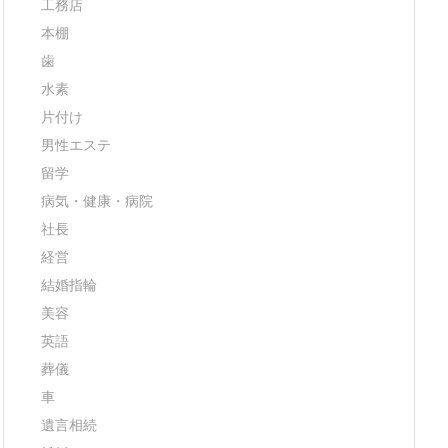
工務店
本棚
歯
水素
片付け
男性エステ
留学
病気・健康・病院
社長
経営
結婚指輪
美容
英語
葬儀
車
遺言相続