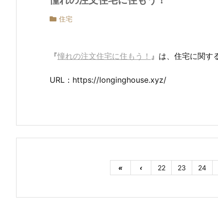
住宅
『
憧れの注文住宅に住もう！
』は、住宅に関す
URL：https://longinghouse.xyz/
«
‹
22
23
24