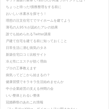
ちょっと待った!債務整理をする前に
おいしい水素水を探そう！
理想の注文住宅てでマイホームを建てよう
薄毛の人95％が認めたアレの効果
誰でも始められるTwitter講座
戸建て住宅を建てる前に知っておくこと
日常生活に潜む病気のタネ
新築住宅口コミ比較サイト
冷え性にエステが効く理由
プロの工事教えます
病気ってどこから始まるの？
健康習慣でキラキラ生活始めませんか
中小企業経営の支える仲間の会
いい整体とわるい整体
冠婚葬祭のあれこれ情報
「1ヶ月でーXXkg」ダイエット法に騙されない