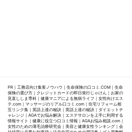
PR｜
工務店向け集客ノウハウ
｜
生命保険の口コミ.COM
｜
生命
保険の選び方
｜
クレジットカードの即日発行じゃけん
｜
お家の
見直ししま専科
｜
健康マニアによる無病ライフ
｜
女性向けエス
テ.com
｜
マッサージのリアル口コミ.com
｜
住宅リフォーム相
互リンク集
｜
英語上達の秘訣
｜
英語上達の秘訣
｜
ダイエットチ
ャレンジ
｜
AGAでお悩み解決
｜
エステサロンを上手に利用する
情報サイト
｜
健康に役立つ口コミ情報
｜
AGAお悩み相談.com
｜
女性のための薄毛治療研究会
｜
美容と健康女性ランキング
｜
会
社経営に必要な知恵袋
｜
注文住宅のための用語集
｜
ゴミ屋敷解