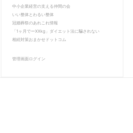
中小企業経営の支える仲間の会
いい整体とわるい整体
冠婚葬祭のあれこれ情報
「1ヶ月でーXXkg」ダイエット法に騙されない
相続対策おまかせドットコム
管理画面ログイン