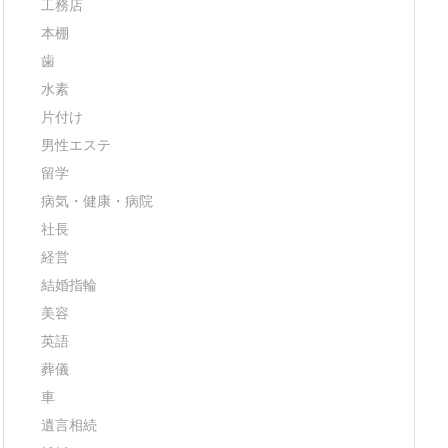
工務店
本棚
歯
水素
片付け
男性エステ
留学
病気・健康・病院
社長
経営
結婚指輪
美容
英語
葬儀
車
遺言相続