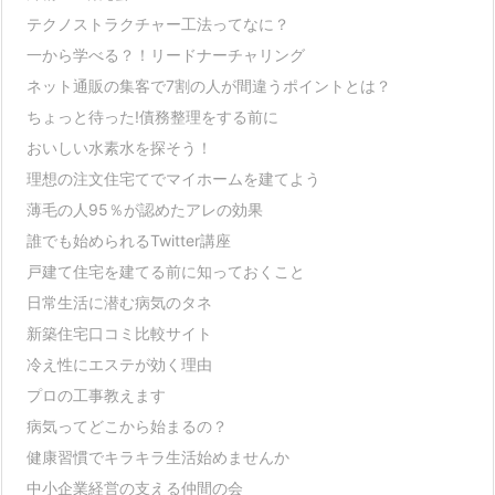
テクノストラクチャー工法ってなに？
一から学べる？！リードナーチャリング
ネット通販の集客で7割の人が間違うポイントとは？
ちょっと待った!債務整理をする前に
おいしい水素水を探そう！
理想の注文住宅てでマイホームを建てよう
薄毛の人95％が認めたアレの効果
誰でも始められるTwitter講座
戸建て住宅を建てる前に知っておくこと
日常生活に潜む病気のタネ
新築住宅口コミ比較サイト
冷え性にエステが効く理由
プロの工事教えます
病気ってどこから始まるの？
健康習慣でキラキラ生活始めませんか
中小企業経営の支える仲間の会