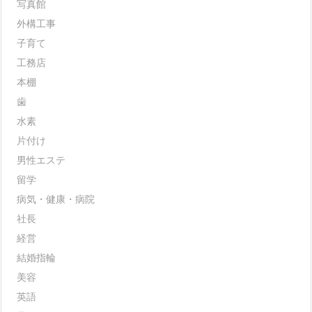
写真館
外構工事
子育て
工務店
本棚
歯
水素
片付け
男性エステ
留学
病気・健康・病院
社長
経営
結婚指輪
美容
英語