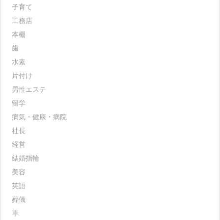
子育て
工務店
本棚
歯
水素
片付け
男性エステ
留学
病気・健康・病院
社長
経営
結婚指輪
美容
英語
葬儀
車