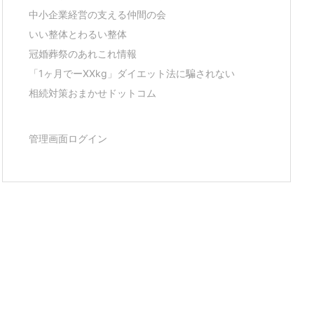
中小企業経営の支える仲間の会
いい整体とわるい整体
冠婚葬祭のあれこれ情報
「1ヶ月でーXXkg」ダイエット法に騙されない
相続対策おまかせドットコム
管理画面ログイン