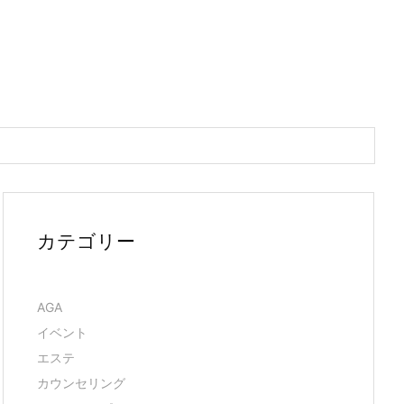
カテゴリー
AGA
イベント
エステ
カウンセリング