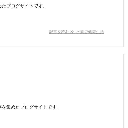
めたブログサイトです。
記事を読む
水素で健康生活
事を集めたブログサイトです。