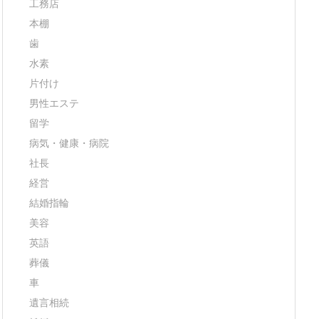
工務店
本棚
歯
水素
片付け
男性エステ
留学
病気・健康・病院
社長
経営
結婚指輪
美容
英語
葬儀
車
遺言相続