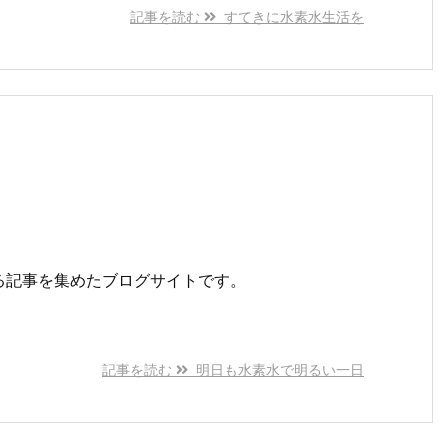
記事を読む
すてきに水素水生活を
る記事を集めたブログサイトです。
記事を読む
明日も水素水で明るい一日