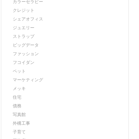
カラーセラピー
クレジット
シェアオフィス
ジュエリー
ストラップ
ビッグデータ
ファッション
フコイダン
ペット
マーケティング
メッキ
住宅
債務
写真館
外構工事
子育て