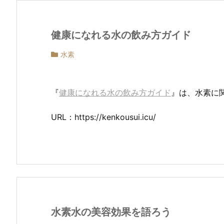
健康になれる水の飲み方ガイド
水素
『
健康になれる水の飲み方ガイド
』は、水素に
URL：https://kenkousui.icu/
水素水の美容効果を語ろう