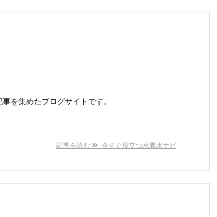
記事を集めたブログサイトです。
記事を読む
今すぐ役立つ水素水ナビ