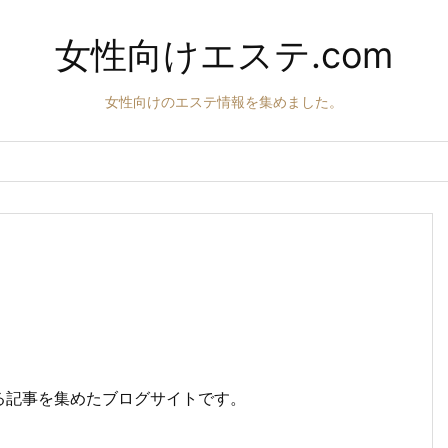
女性向けエステ.com
女性向けのエステ情報を集めました。
る記事を集めたブログサイトです。