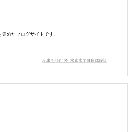
を集めたブログサイトです。
記事を読む
水素水で健康体験談