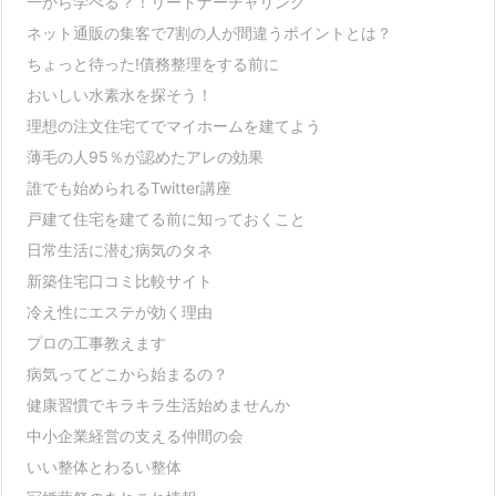
一から学べる？！リードナーチャリング
ネット通販の集客で7割の人が間違うポイントとは？
ちょっと待った!債務整理をする前に
おいしい水素水を探そう！
理想の注文住宅てでマイホームを建てよう
薄毛の人95％が認めたアレの効果
誰でも始められるTwitter講座
戸建て住宅を建てる前に知っておくこと
日常生活に潜む病気のタネ
新築住宅口コミ比較サイト
冷え性にエステが効く理由
プロの工事教えます
病気ってどこから始まるの？
健康習慣でキラキラ生活始めませんか
中小企業経営の支える仲間の会
いい整体とわるい整体