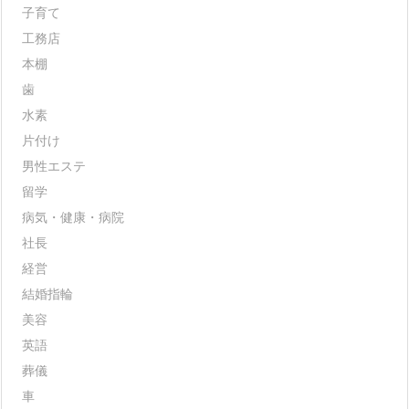
子育て
工務店
本棚
歯
水素
片付け
男性エステ
留学
病気・健康・病院
社長
経営
結婚指輪
美容
英語
葬儀
車