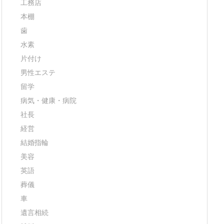
工務店
本棚
歯
水素
片付け
男性エステ
留学
病気・健康・病院
社長
経営
結婚指輪
美容
英語
葬儀
車
遺言相続