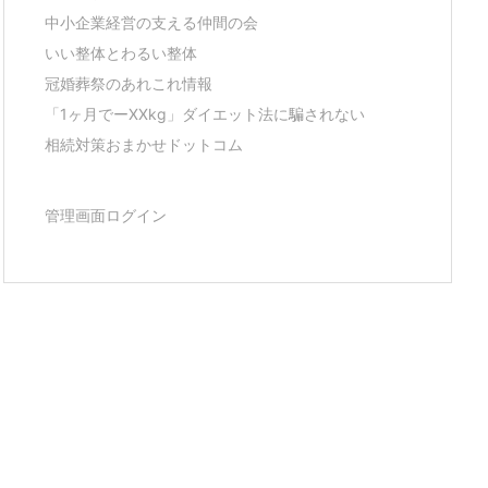
中小企業経営の支える仲間の会
いい整体とわるい整体
冠婚葬祭のあれこれ情報
「1ヶ月でーXXkg」ダイエット法に騙されない
相続対策おまかせドットコム
管理画面ログイン