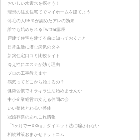
おいしい水素水を探そう！
理想の注文住宅てでマイホームを建てよう
薄毛の人95％が認めたアレの効果
誰でも始められるTwitter講座
戸建て住宅を建てる前に知っておくこと
日常生活に潜む病気のタネ
新築住宅口コミ比較サイト
冷え性にエステが効く理由
プロの工事教えます
病気ってどこから始まるの？
健康習慣でキラキラ生活始めませんか
中小企業経営の支える仲間の会
いい整体とわるい整体
冠婚葬祭のあれこれ情報
「1ヶ月でーXXkg」ダイエット法に騙されない
相続対策おまかせドットコム