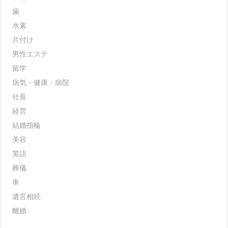
歯
水素
片付け
男性エステ
留学
病気・健康・病院
社長
経営
結婚指輪
美容
英語
葬儀
車
遺言相続
離婚